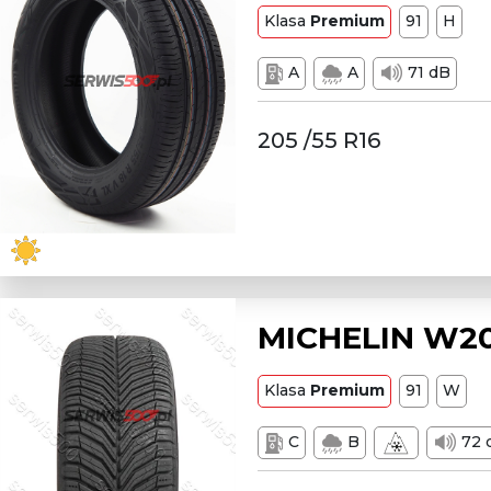
Klasa
Premium
91
H
A
A
71 dB
205 /55 R16
MICHELIN W20
Klasa
Premium
91
W
C
B
72 