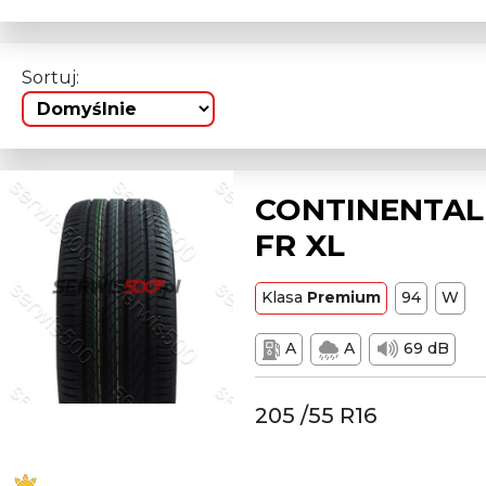
Sortuj:
CONTINENTAL 
FR XL
Klasa
Premium
94
W
A
A
69 dB
205 /55 R16