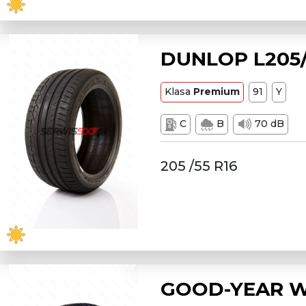
DUNLOP L205/
Klasa
Premium
91
Y
C
B
70 dB
205 /55 R16
GOOD-YEAR W2