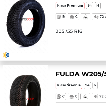
Klasa
Premium
94
H
B
C
72 
205 /55 R16
FULDA W205/5
Klasa
Średnia
94
V
C
C
72 