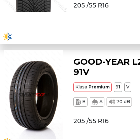
205 /55 R16
GOOD-YEAR L2
91V
Klasa
Premium
91
V
B
A
70 dB
205 /55 R16