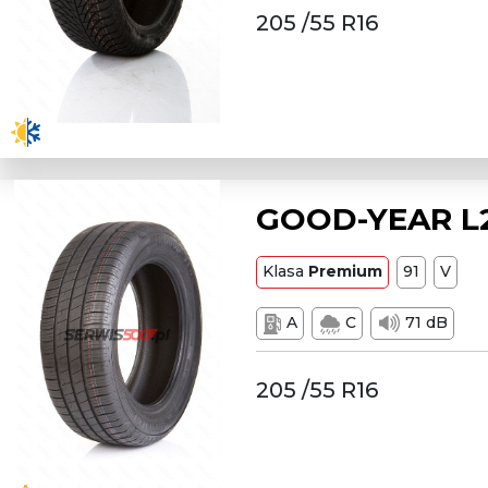
205 /55 R16
GOOD-YEAR L20
Klasa
Premium
91
V
A
C
71 dB
205 /55 R16