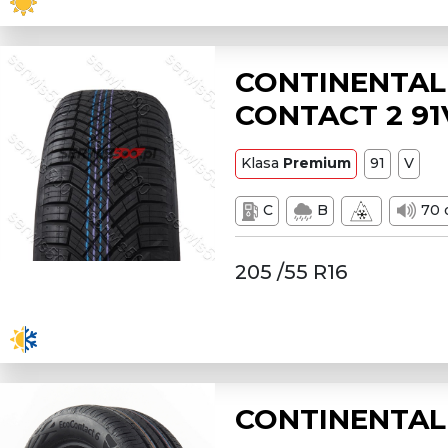
CONTINENTAL
CONTACT 2 91
Klasa
Premium
91
V
C
B
70 
205 /55 R16
CONTINENTAL 