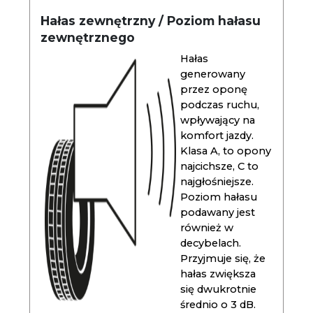
Hałas zewnętrzny / Poziom hałasu
zewnętrznego
Hałas
generowany
przez oponę
podczas ruchu,
wpływający na
komfort jazdy.
Klasa A, to opony
najcichsze, C to
najgłośniejsze.
Poziom hałasu
podawany jest
również w
decybelach.
Przyjmuje się, że
hałas zwiększa
się dwukrotnie
średnio o 3 dB.