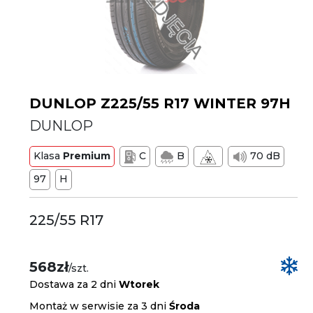
DUNLOP Z225/55 R17 WINTER 97H
DUNLOP
Klasa
Premium
C
B
70 dB
97
H
225/55 R17
568zł
/szt.
Dostawa za 2 dni
Wtorek
Montaż w serwisie za 3 dni
Środa