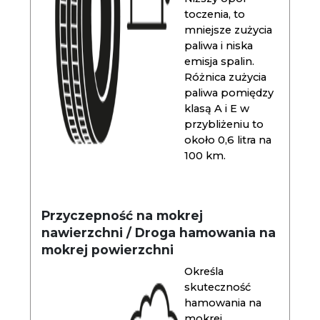
toczenia, to
mniejsze zużycia
paliwa i niska
emisja spalin.
Różnica zużycia
paliwa pomiędzy
klasą A i E w
przybliżeniu to
około 0,6 litra na
100 km.
Przyczepność na mokrej
nawierzchni / Droga hamowania na
mokrej powierzchni
Określa
skuteczność
hamowania na
mokrej