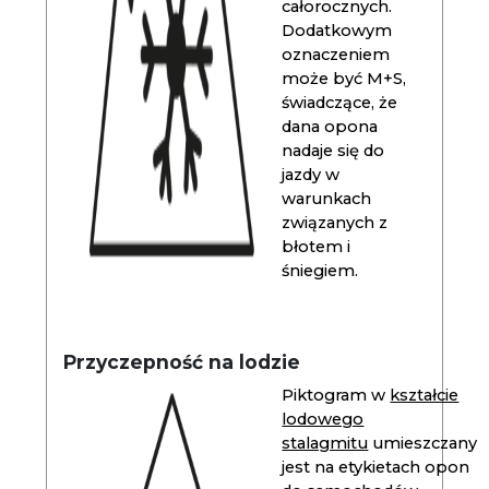
całorocznych.
Dodatkowym
oznaczeniem
może być M+S,
świadczące, że
dana opona
nadaje się do
jazdy w
warunkach
związanych z
błotem i
śniegiem.
Przyczepność na lodzie
Piktogram w
kształcie
lodowego
stalagmitu
umieszczany
jest na etykietach opon