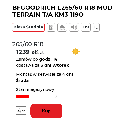
BFGOODRICH L265/60 R18 MUD
TERRAIN T/A KM3 119Q
Klasa
Średnia
119
Q
265/60 R18
1239 zł
/szt.
Zamów do
godz. 14
dostawa za 3 dni
Wtorek
Montaż w serwisie za 4 dni
Środa
Stan magazynowy
Kup