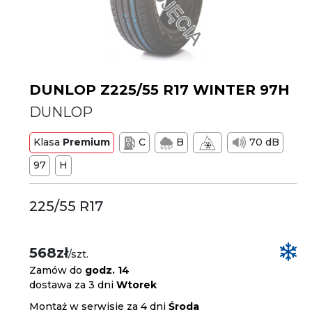
DUNLOP Z225/55 R17 WINTER 97H
DUNLOP
Klasa
Premium
C
B
70 dB
97
H
225/55 R17
568zł
/szt.
Zamów do
godz. 14
dostawa za 3 dni
Wtorek
Montaż w serwisie za 4 dni
Środa