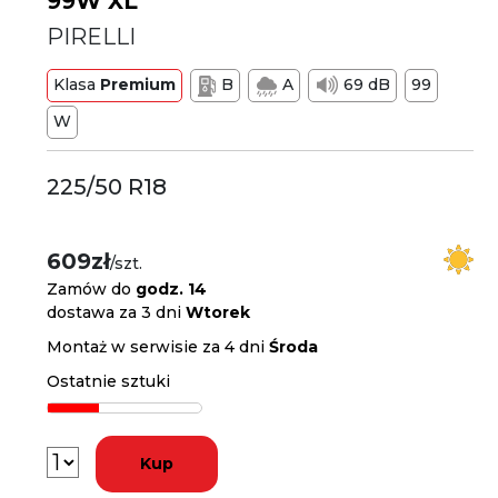
99W XL
PIRELLI
Klasa
Premium
B
A
69 dB
99
W
225/50 R18
609zł
/szt.
Zamów do
godz. 14
dostawa za 3 dni
Wtorek
Montaż w serwisie za 4 dni
Środa
Ostatnie sztuki
Kup