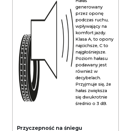
Hałas
generowany
przez oponę
podczas ruchu,
wpływający na
komfort jazdy.
Klasa A, to opony
najcichsze, C to
najgłośniejsze.
Poziom hałasu
podawany jest
również w
decybelach.
Przyjmuje się, że
hałas zwiększa
się dwukrotnie
średnio o 3 dB.
Przyczepność na śniegu