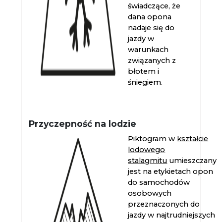
świadczące, że
dana opona
nadaje się do
jazdy w
warunkach
związanych z
błotem i
śniegiem.
Przyczepność na lodzie
Piktogram w
kształcie
lodowego
stalagmitu
umieszczany
jest na etykietach opon
do samochodów
osobowych
przeznaczonych do
jazdy w najtrudniejszych