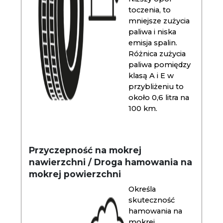
toczenia, to
mniejsze zużycia
paliwa i niska
emisja spalin.
Różnica zużycia
paliwa pomiędzy
klasą A i E w
przybliżeniu to
około 0,6 litra na
100 km.
Przyczepność na mokrej
nawierzchni / Droga hamowania na
mokrej powierzchni
Określa
skuteczność
hamowania na
mokrej