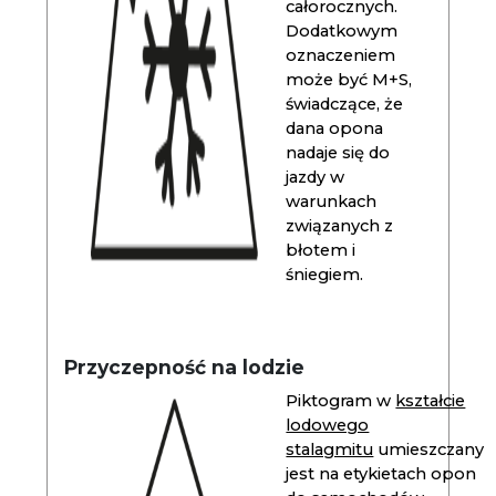
całorocznych.
Dodatkowym
oznaczeniem
może być M+S,
świadczące, że
dana opona
nadaje się do
jazdy w
warunkach
związanych z
błotem i
śniegiem.
Przyczepność na lodzie
Piktogram w
kształcie
lodowego
stalagmitu
umieszczany
jest na etykietach opon