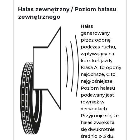
Hałas zewnętrzny / Poziom hałasu
zewnętrznego
Hałas
generowany
przez oponę
podczas ruchu,
wpływający na
komfort jazdy.
Klasa A, to opony
najcichsze, C to
najgłośniejsze.
Poziom hałasu
podawany jest
również w
decybelach.
Przyjmuje się, że
hałas zwiększa
się dwukrotnie
średnio o 3 dB.