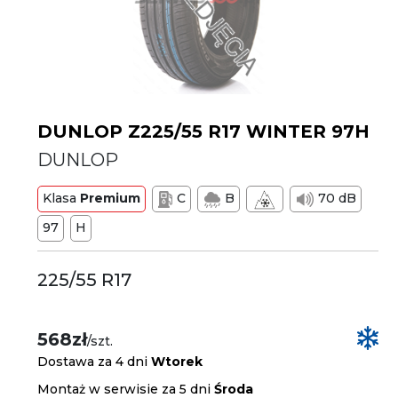
DUNLOP Z225/55 R17 WINTER 97H
DUNLOP
Klasa
Premium
C
B
70 dB
97
H
225/55 R17
568zł
/szt.
Dostawa za 4 dni
Wtorek
Montaż w serwisie za 5 dni
Środa