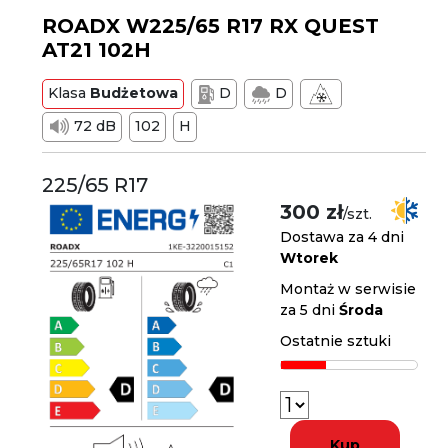
ROADX W225/65 R17 RX QUEST
AT21 102H
Klasa
Budżetowa
D
D
72 dB
102
H
225/65 R17
300 zł
/szt.
Dostawa za 4 dni
Wtorek
Montaż w serwisie
za 5 dni
Środa
Ostatnie sztuki
Kup