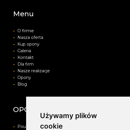
Menu
-
O firmie
-
Nasza oferta
-
Kup opony
-
Galeria
-
Kontakt
-
Dla firm
-
Nasze realizacje
-
Opony
-
Blog
OPONYFELGIALU.PL
Używamy plików
cookie
-
Pouczenie o prawie do odstapienia od umowy