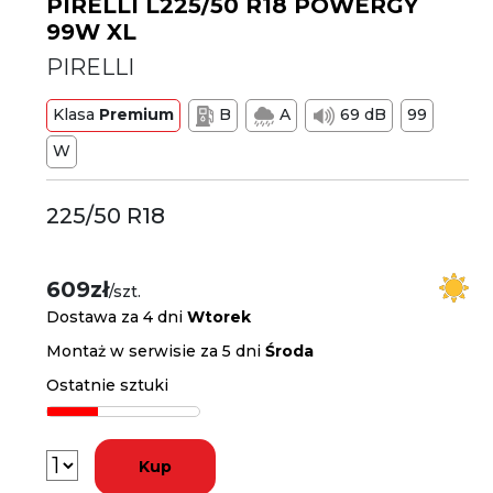
PIRELLI L225/50 R18 POWERGY
99W XL
PIRELLI
Klasa
Premium
B
A
69 dB
99
W
225/50 R18
609zł
/szt.
Dostawa za 4 dni
Wtorek
Montaż w serwisie za 5 dni
Środa
Ostatnie sztuki
Kup