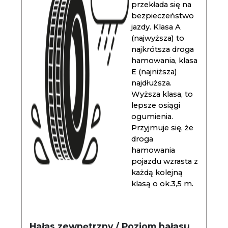
przekłada się na
bezpieczeństwo
jazdy. Klasa A
(najwyższa) to
najkrótsza droga
hamowania, klasa
E (najniższa)
najdłuższa.
Wyższa klasa, to
lepsze osiągi
ogumienia.
Przyjmuje się, że
droga
hamowania
pojazdu wzrasta z
każdą kolejną
klasą o ok.3,5 m.
Hałas zewnętrzny / Poziom hałasu