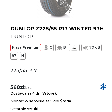
DUNLOP Z225/55 R17 WINTER 97H
DUNLOP
Klasa
Premium
C
B
70 dB
97
H
225/55 R17
568zł
/szt.
Dostawa za 4 dni
Wtorek
Montaż w serwisie za 5 dni
Środa
Ostatnie sztuki