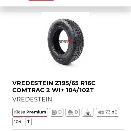
VREDESTEIN Z195/65 R16C
COMTRAC 2 WI+ 104/102T
VREDESTEIN
Klasa
Premium
D
B
73 dB
104
T