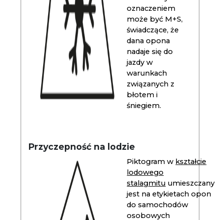
oznaczeniem
może być M+S,
świadczące, że
dana opona
nadaje się do
jazdy w
warunkach
związanych z
błotem i
śniegiem.
Przyczepność na lodzie
Piktogram w
kształcie
lodowego
stalagmitu
umieszczany
jest na etykietach opon
do samochodów
osobowych