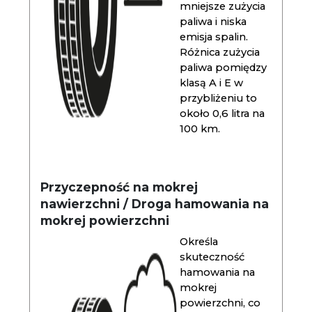
mniejsze zużycia
paliwa i niska
emisja spalin.
Różnica zużycia
paliwa pomiędzy
klasą A i E w
przybliżeniu to
około 0,6 litra na
100 km.
Przyczepność na mokrej
nawierzchni / Droga hamowania na
mokrej powierzchni
Określa
skuteczność
hamowania na
mokrej
powierzchni, co