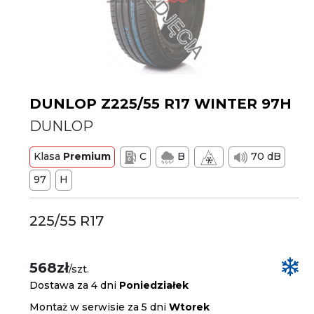
DUNLOP Z225/55 R17 WINTER 97H
DUNLOP
Klasa
Premium
C
B
70 dB
97
H
225/55 R17
568zł
/szt.
Dostawa za 4 dni
Poniedziałek
Montaż w serwisie za 5 dni
Wtorek