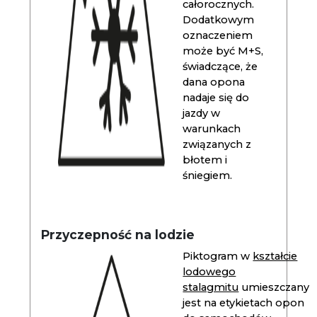
całorocznych.
Dodatkowym
oznaczeniem
może być M+S,
świadczące, że
dana opona
nadaje się do
jazdy w
warunkach
związanych z
błotem i
śniegiem.
Przyczepność na lodzie
Piktogram w
kształcie
lodowego
stalagmitu
umieszczany
jest na etykietach opon