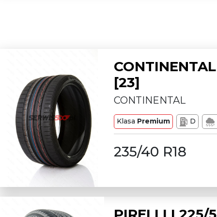
CONTINENTAL 
[23]
CONTINENTAL
Klasa
Premium
D
235/40 R18
PIRELLI L225