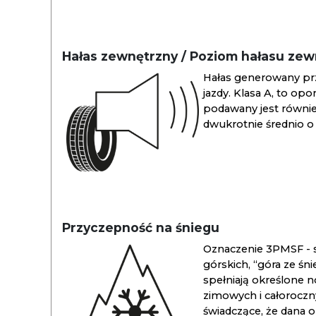
Hałas zewnętrzny / Poziom hałasu ze
Hałas generowany pr
jazdy. Klasa A, to opo
podawany jest również
dwukrotnie średnio o 
Przyczepność na śniegu
Oznaczenie 3PMSF - s
górskich, “góra ze śn
spełniają określone n
zimowych i całoroc
świadczące, że dana 