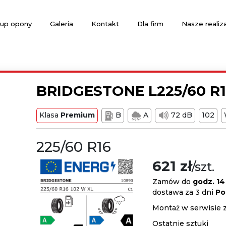
up opony
Galeria
Kontakt
Dla firm
Nasze realiz
BRIDGESTONE L225/60 R1
Klasa
Premium
B
A
72 dB
102
225/60 R16
621 zł
/szt.
Zamów do
godz. 14
dostawa za 3 dni
Po
Montaż w serwisie 
Ostatnie sztuki