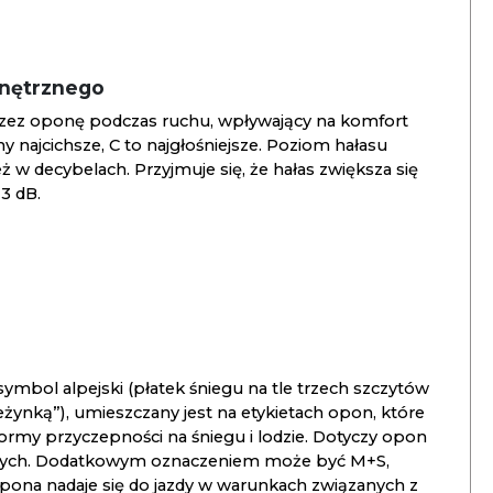
wnętrznego
zez oponę podczas ruchu, wpływający na komfort
ny najcichsze, C to najgłośniejsze. Poziom hałasu
 w decybelach. Przyjmuje się, że hałas zwiększa się
3 dB.
ymbol alpejski (płatek śniegu na tle trzech szczytów
ieżynką”), umieszczany jest na etykietach opon, które
ormy przyczepności na śniegu i lodzie. Dotyczy opon
znych. Dodatkowym oznaczeniem może być M+S,
opona nadaje się do jazdy w warunkach związanych z