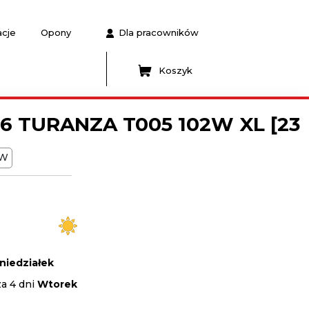
acje
Opony
Dla pracowników
Koszyk
6 TURANZA T005 102W XL [23
W
niedziałek
za 4 dni
Wtorek