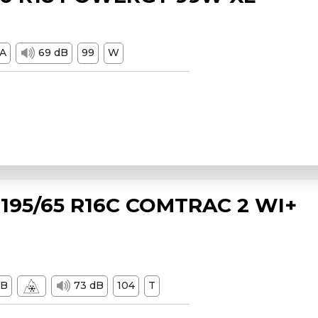
A
69 dB
99
W
195/65 R16C COMTRAC 2 WI+
B
73 dB
104
T