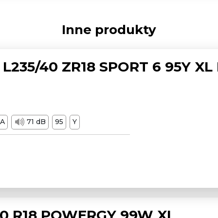
Inne produkty
L235/40 ZR18 SPORT 6 95Y XL
A
71 dB
95
Y
/50 R18 POWERGY 99W XL