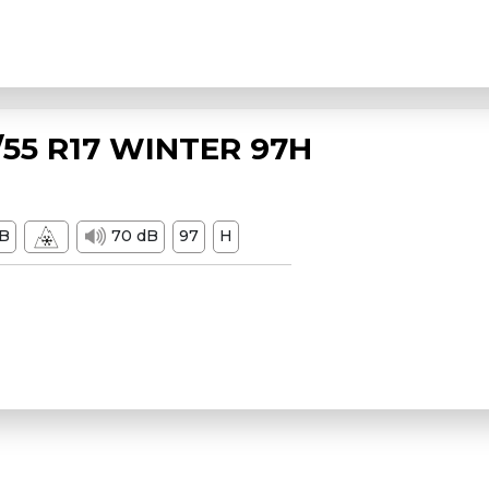
55 R17 WINTER 97H
B
70 dB
97
H