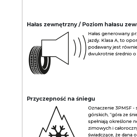
Hałas zewnętrzny / Poziom hałasu ze
Hałas generowany pr
jazdy. Klasa A, to opo
podawany jest również
dwukrotnie średnio o 
Przyczepność na śniegu
Oznaczenie 3PMSF - s
górskich, “góra ze śn
spełniają określone n
zimowych i całoroc
świadczące, że dana 