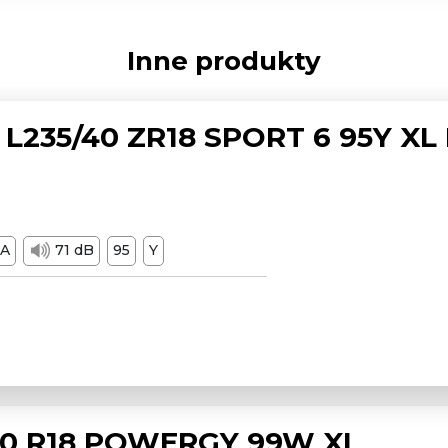
Inne produkty
L235/40 ZR18 SPORT 6 95Y XL
A
71 dB
95
Y
/50 R18 POWERGY 99W XL