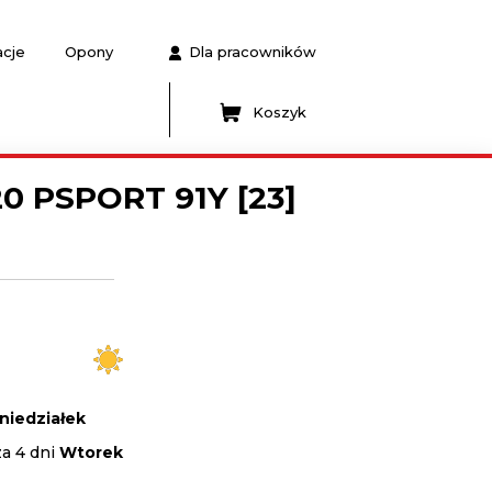
acje
Opony
Dla pracowników
Koszyk
0 PSPORT 91Y [23]
niedziałek
za 4 dni
Wtorek