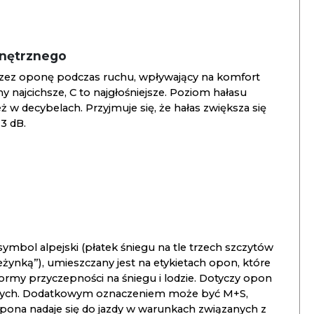
wnętrznego
zez oponę podczas ruchu, wpływający na komfort
ny najcichsze, C to najgłośniejsze. Poziom hałasu
 w decybelach. Przyjmuje się, że hałas zwiększa się
3 dB.
ymbol alpejski (płatek śniegu na tle trzech szczytów
ieżynką”), umieszczany jest na etykietach opon, które
ormy przyczepności na śniegu i lodzie. Dotyczy opon
znych. Dodatkowym oznaczeniem może być M+S,
opona nadaje się do jazdy w warunkach związanych z