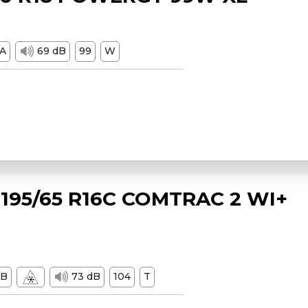
A
69 dB
99
W
195/65 R16C COMTRAC 2 WI+
B
73 dB
104
T