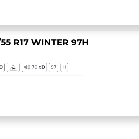
55 R17 WINTER 97H
B
70 dB
97
H