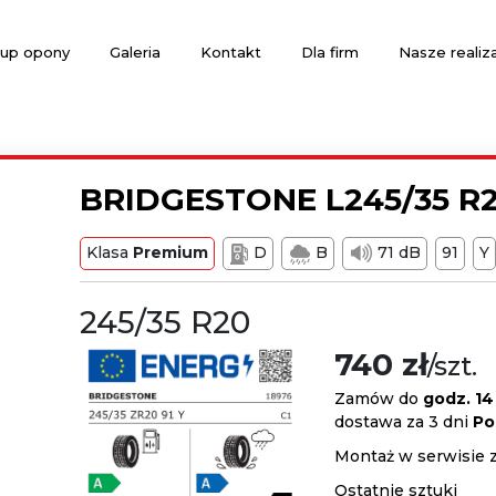
up opony
Galeria
Kontakt
Dla firm
Nasze realiz
BRIDGESTONE L245/35 R2
Klasa
Premium
D
B
71 dB
91
Y
245/35 R20
740 zł
/szt.
Zamów do
godz. 14
dostawa za 3 dni
Po
Montaż w serwisie 
Ostatnie sztuki