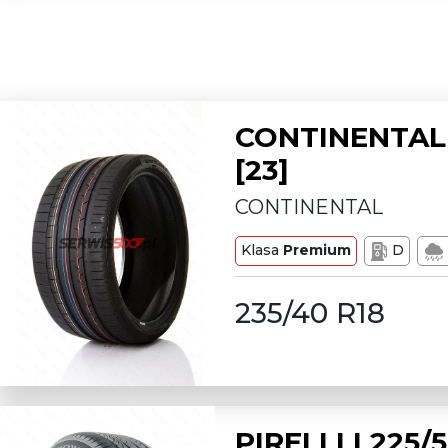
CONTINENTAL 
[23]
CONTINENTAL
Klasa
Premium
D
235/40 R18
PIRELLI L225