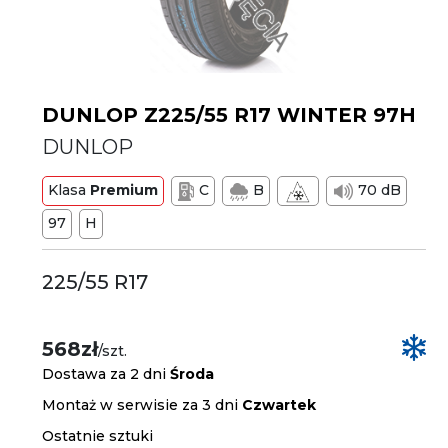
DUNLOP Z225/55 R17 WINTER 97H
DUNLOP
Klasa
Premium
C
B
70 dB
97
H
225/55 R17
568zł
/szt.
Dostawa za 2 dni
Środa
Montaż w serwisie za 3 dni
Czwartek
Ostatnie sztuki