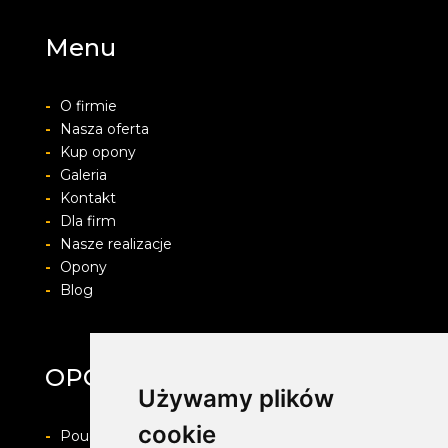
Menu
-
O firmie
-
Nasza oferta
-
Kup opony
-
Galeria
-
Kontakt
-
Dla firm
-
Nasze realizacje
-
Opony
-
Blog
OPONYFELGIALU.PL
Używamy plików
cookie
-
Pouczenie o prawie do odstapienia od umowy