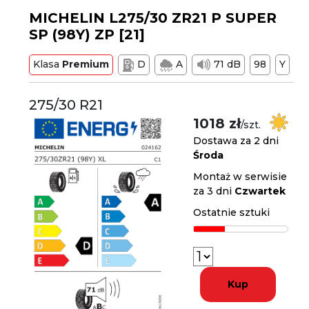
MICHELIN L275/30 ZR21 P SUPER
SP (98Y) ZP [21]
Klasa
Premium
D
A
71 dB
98
Y
275/30 R21
1018 zł
/szt.
Dostawa za 2 dni
Środa
Montaż w serwisie
za 3 dni
Czwartek
Ostatnie sztuki
Kup