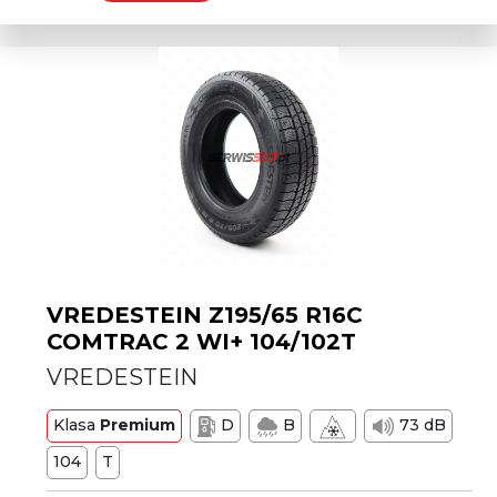
VREDESTEIN Z195/65 R16C
COMTRAC 2 WI+ 104/102T
VREDESTEIN
Klasa
Premium
D
B
73 dB
104
T