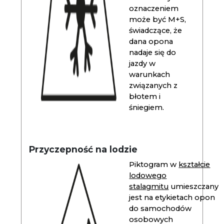
oznaczeniem
może być M+S,
świadczące, że
dana opona
nadaje się do
jazdy w
warunkach
związanych z
błotem i
śniegiem.
Przyczepność na lodzie
Piktogram w
kształcie
lodowego
stalagmitu
umieszczany
jest na etykietach opon
do samochodów
osobowych