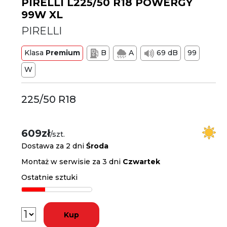
PIRELLI L225/50 R18 POWERGY
99W XL
PIRELLI
Klasa
Premium
B
A
69 dB
99
W
225/50 R18
609zł
/szt.
Dostawa za 2 dni
Środa
Montaż w serwisie za 3 dni
Czwartek
Ostatnie sztuki
Kup