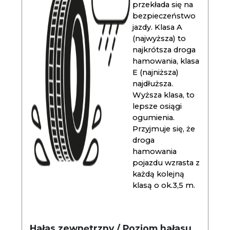
przekłada się na
bezpieczeństwo
jazdy. Klasa A
(najwyższa) to
najkrótsza droga
hamowania, klasa
E (najniższa)
najdłuższa.
Wyższa klasa, to
lepsze osiągi
ogumienia.
Przyjmuje się, że
droga
hamowania
pojazdu wzrasta z
każdą kolejną
klasą o ok.3,5 m.
Hałas zewnętrzny / Poziom hałasu