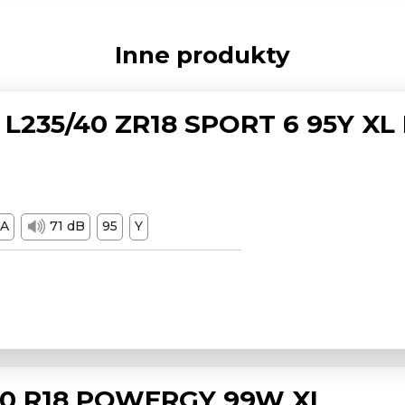
Inne produkty
L235/40 ZR18 SPORT 6 95Y XL
A
71 dB
95
Y
/50 R18 POWERGY 99W XL