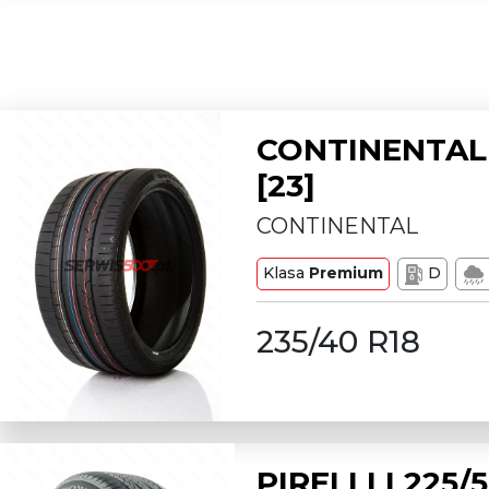
CONTINENTAL 
[23]
CONTINENTAL
Klasa
Premium
D
235/40 R18
PIRELLI L225