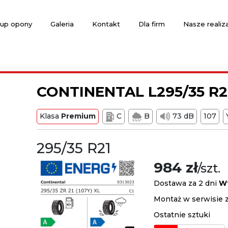
up opony
Galeria
Kontakt
Dla firm
Nasze realiz
CONTINENTAL L295/35 R
Klasa
Premium
C
B
73 dB
107
295/35 R21
984 zł
/szt.
Dostawa za 2 dni
W
Montaż w serwisie 
Ostatnie sztuki