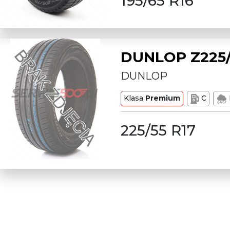
195/65 R16
DUNLOP Z225/
DUNLOP
Klasa
Premium
C
225/55 R17