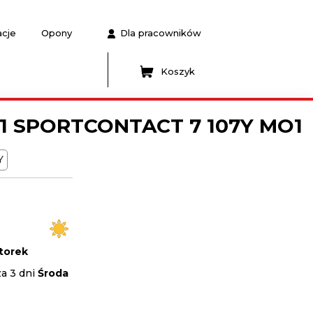
acje
Opony
Dla pracowników
Koszyk
21 SPORTCONTACT 7 107Y MO1
Y
torek
za 3 dni
Środa