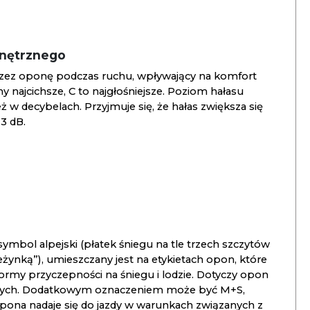
wnętrznego
zez oponę podczas ruchu, wpływający na komfort
ny najcichsze, C to najgłośniejsze. Poziom hałasu
 w decybelach. Przyjmuje się, że hałas zwiększa się
3 dB.
ymbol alpejski (płatek śniegu na tle trzech szczytów
ieżynką”), umieszczany jest na etykietach opon, które
ormy przyczepności na śniegu i lodzie. Dotyczy opon
znych. Dodatkowym oznaczeniem może być M+S,
opona nadaje się do jazdy w warunkach związanych z