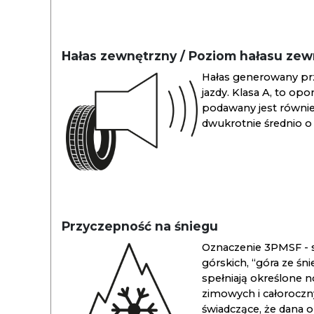
Hałas zewnętrzny / Poziom hałasu ze
Hałas generowany pr
jazdy. Klasa A, to opo
podawany jest również
dwukrotnie średnio o 
Przyczepność na śniegu
Oznaczenie 3PMSF - s
górskich, “góra ze śn
spełniają określone n
zimowych i całoroc
świadczące, że dana 