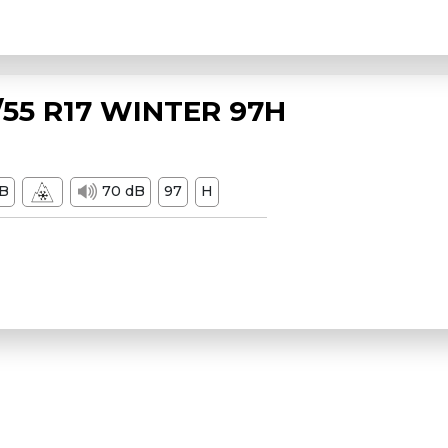
55 R17 WINTER 97H
B
70 dB
97
H