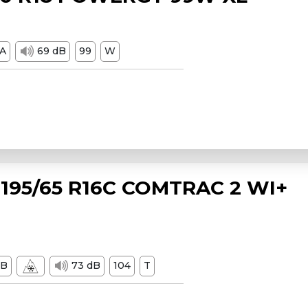
A
69 dB
99
W
195/65 R16C COMTRAC 2 WI+
B
73 dB
104
T