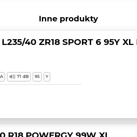
Inne produkty
L235/40 ZR18 SPORT 6 95Y XL
A
71 dB
95
Y
/50 R18 POWERGY 99W XL