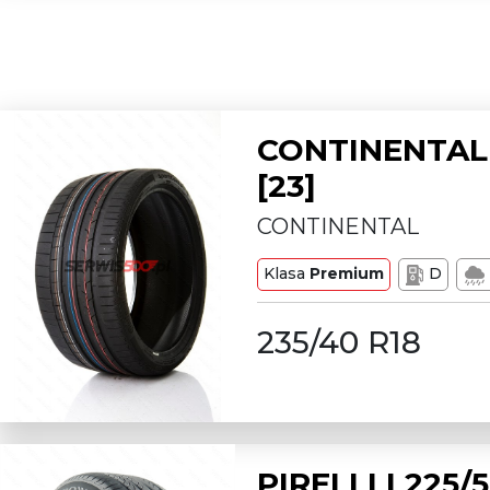
CONTINENTAL 
[23]
CONTINENTAL
Klasa
Premium
D
235/40 R18
PIRELLI L225