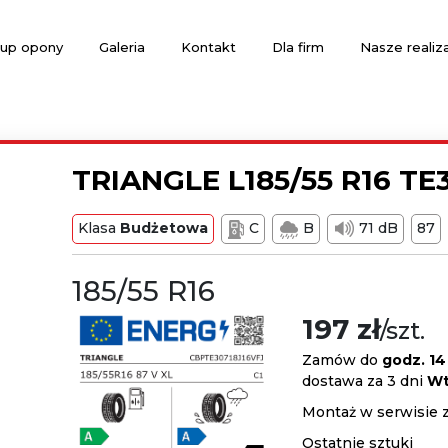
up opony
Galeria
Kontakt
Dla firm
Nasze realiz
TRIANGLE L185/55 R16 TE
Klasa
Budżetowa
C
B
71 dB
87
185/55 R16
197 zł
/szt.
Zamów do
godz. 14
dostawa za 3 dni
Wt
Montaż w serwisie 
Ostatnie sztuki