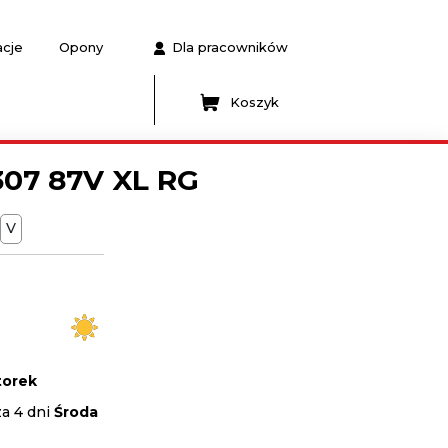
acje
Opony
Dla pracowników
Koszyk
307 87V XL RG
V
orek
za 4 dni
Środa