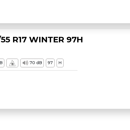
55 R17 WINTER 97H
B
70 dB
97
H