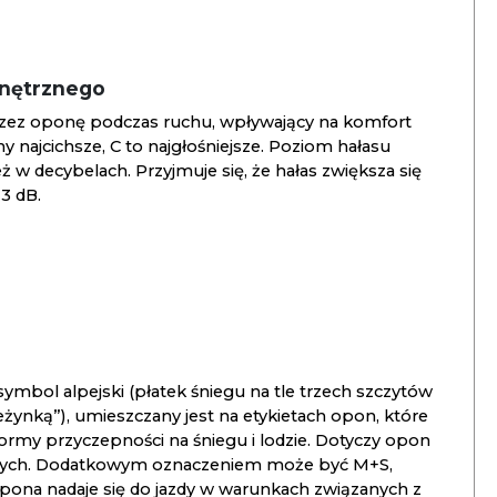
wnętrznego
zez oponę podczas ruchu, wpływający na komfort
ny najcichsze, C to najgłośniejsze. Poziom hałasu
 w decybelach. Przyjmuje się, że hałas zwiększa się
3 dB.
ymbol alpejski (płatek śniegu na tle trzech szczytów
ieżynką”), umieszczany jest na etykietach opon, które
ormy przyczepności na śniegu i lodzie. Dotyczy opon
znych. Dodatkowym oznaczeniem może być M+S,
opona nadaje się do jazdy w warunkach związanych z