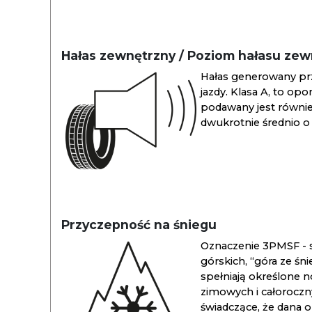
Hałas zewnętrzny / Poziom hałasu ze
Hałas generowany pr
jazdy. Klasa A, to opo
podawany jest również
dwukrotnie średnio o 
Przyczepność na śniegu
Oznaczenie 3PMSF - s
górskich, “góra ze śn
spełniają określone n
zimowych i całoroc
świadczące, że dana 