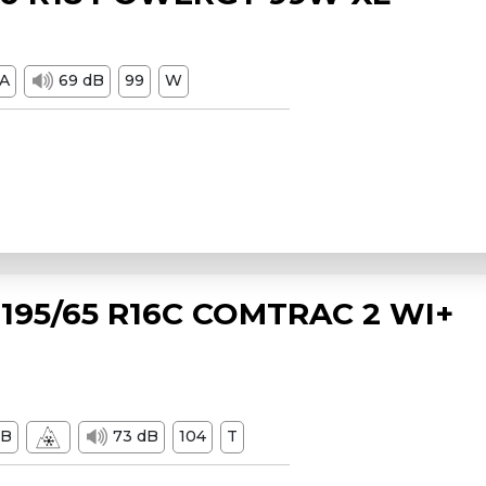
A
69 dB
99
W
195/65 R16C COMTRAC 2 WI+
B
73 dB
104
T