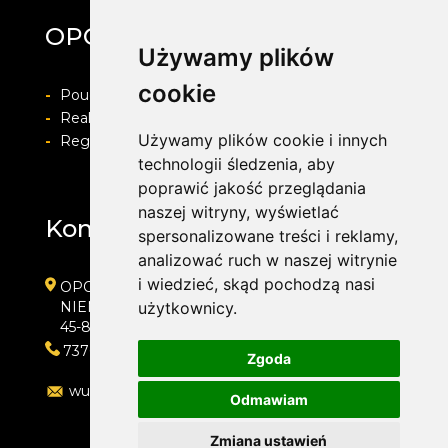
OPONYFELGIALU.PL
Używamy plików
cookie
-
Pouczenie o prawie do odstapienia od umowy
-
Realizacja zamówienia i formy płatności
Używamy plików cookie i innych
-
Regulamin i Polityka prywatności
technologii śledzenia, aby
poprawić jakość przeglądania
naszej witryny, wyświetlać
Kontakt
spersonalizowane treści i reklamy,
analizować ruch w naszej witrynie
i wiedzieć, skąd pochodzą nasi
OPONYFELGIALU.PL
NIEMODLIŃSKA 75
użytkownicy.
45-864 OPOLE
737666737
Zgoda
wulkanizacja@oponyfelgialu.pl
Odmawiam
Zmiana ustawień