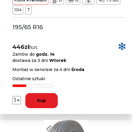
Klasa
Premium
D
B
73 dB
104
T
195/65 R16
446zł
/szt.
Zamów do
godz. 14
dostawa za 3 dni
Wtorek
Montaż w serwisie za 4 dni
Środa
Ostatnie sztuki
Kup