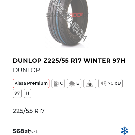
DUNLOP Z225/55 R17 WINTER 97H
DUNLOP
Klasa
Premium
C
B
70 dB
97
H
225/55 R17
568zł
/szt.