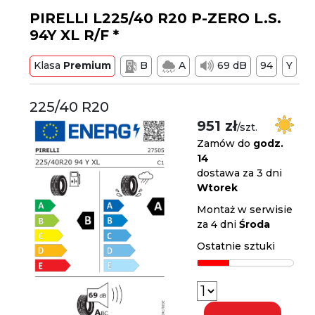
PIRELLI L225/40 R20 P-ZERO L.S.
94Y XL R/F *
Klasa
Premium
B
A
69 dB
94
Y
225/40 R20
951 zł
/szt.
Zamów do
godz.
14
dostawa za 3 dni
Wtorek
Montaż w serwisie
za 4 dni
Środa
Ostatnie sztuki