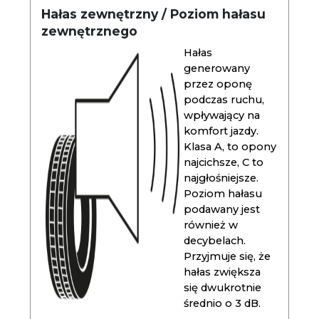
Hałas zewnętrzny / Poziom hałasu
zewnętrznego
Hałas
generowany
przez oponę
podczas ruchu,
wpływający na
komfort jazdy.
Klasa A, to opony
najcichsze, C to
najgłośniejsze.
Poziom hałasu
podawany jest
również w
decybelach.
Przyjmuje się, że
hałas zwiększa
się dwukrotnie
średnio o 3 dB.