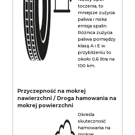
toczenia, to
mniejsze zużycia
paliwa i niska
emisja spalin.
Różnica zużycia
paliwa pomiędzy
klasą A i E w
przybliżeniu to
około 0,6 litra na
100 km.
Przyczepność na mokrej
nawierzchni / Droga hamowania na
mokrej powierzchni
Określa
skuteczność
hamowania na
mokrej