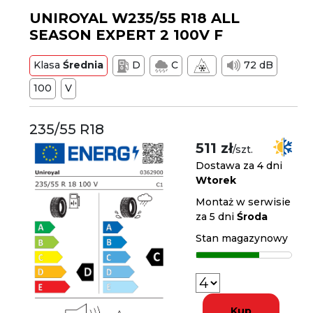
UNIROYAL W235/55 R18 ALL
SEASON EXPERT 2 100V F
Klasa
Średnia
D
C
72 dB
100
V
235/55 R18
511 zł
/szt.
Dostawa za 4 dni
Wtorek
Montaż w serwisie
za 5 dni
Środa
Stan magazynowy
Kup