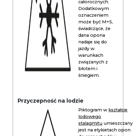
całorocznych.
Dodatkowym
oznaczeniem
może być M+S,
świadczące, że
dana opona
nadaje się do
jazdy w
warunkach
związanych z
błotem i
śniegiem.
Przyczepność na lodzie
Piktogram w
kształcie
lodowego
stalagmitu
umieszczany
jest na etykietach opon