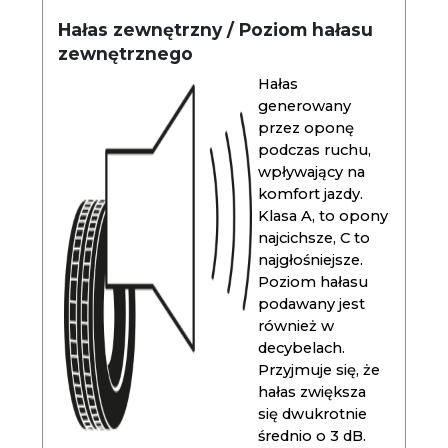
Hałas zewnętrzny / Poziom hałasu
zewnętrznego
Hałas
generowany
przez oponę
podczas ruchu,
wpływający na
komfort jazdy.
Klasa A, to opony
najcichsze, C to
najgłośniejsze.
Poziom hałasu
podawany jest
również w
decybelach.
Przyjmuje się, że
hałas zwiększa
się dwukrotnie
średnio o 3 dB.