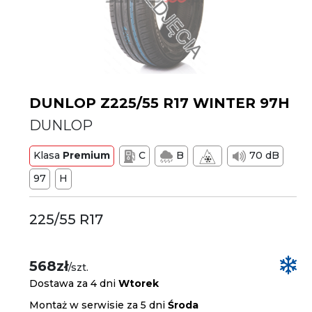
DUNLOP Z225/55 R17 WINTER 97H
DUNLOP
Klasa
Premium
C
B
70 dB
97
H
225/55 R17
568zł
/szt.
Dostawa za 4 dni
Wtorek
Montaż w serwisie za 5 dni
Środa