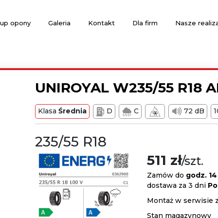
up opony
Galeria
Kontakt
Dla firm
Nasze realiz
UNIROYAL W235/55 R18 A
Klasa
Średnia
D
C
72 dB
235/55 R18
511 zł
/szt.
Zamów do
godz. 14
dostawa za 3 dni
Po
Montaż w serwisie 
Stan magazynowy