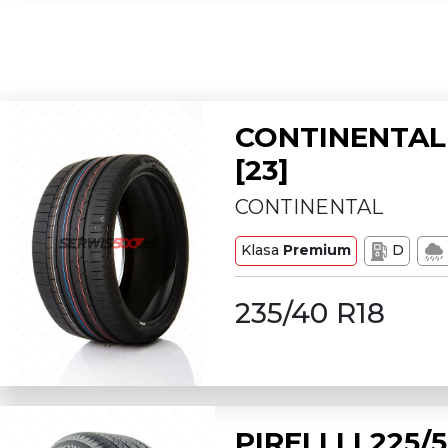
CONTINENTAL 
[23]
CONTINENTAL
Klasa
Premium
D
235/40 R18
PIRELLI L225