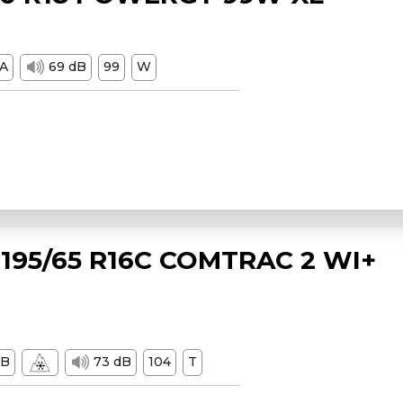
A
69 dB
99
W
195/65 R16C COMTRAC 2 WI+
B
73 dB
104
T