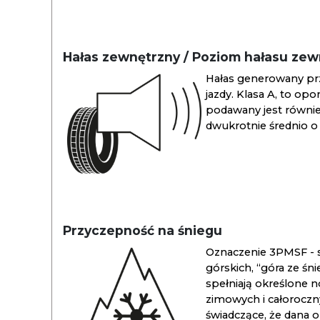
Hałas zewnętrzny / Poziom hałasu ze
Hałas generowany pr
jazdy. Klasa A, to opo
podawany jest również
dwukrotnie średnio o 
Przyczepność na śniegu
Oznaczenie 3PMSF - s
górskich, “góra ze śn
spełniają określone n
zimowych i całoroc
świadczące, że dana 