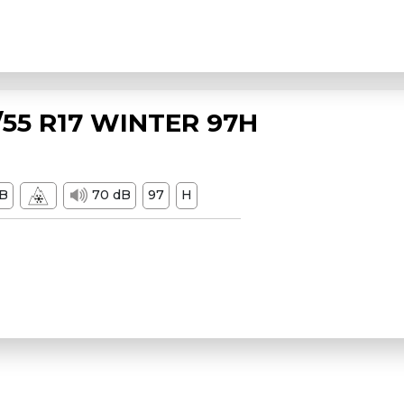
55 R17 WINTER 97H
B
70 dB
97
H