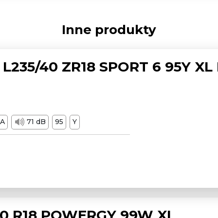
Inne produkty
L235/40 ZR18 SPORT 6 95Y XL
A
71 dB
95
Y
/50 R18 POWERGY 99W XL