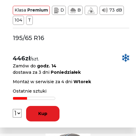
Klasa
Premium
D
B
73 dB
104
T
195/65 R16
446zł
/szt.
Zamów do
godz. 14
dostawa za 3 dni
Poniedziałek
Montaż w serwisie za 4 dni
Wtorek
Ostatnie sztuki
Kup