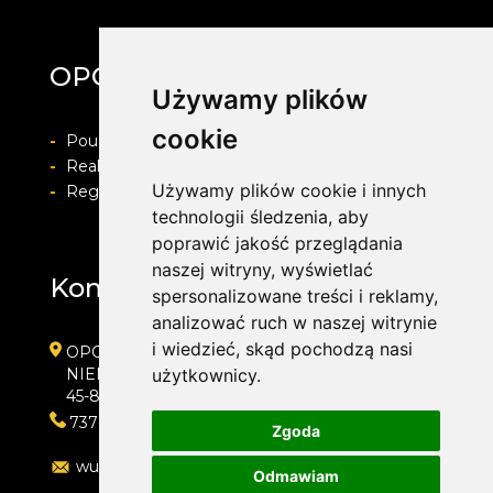
OPONYFELGIALU.PL
Używamy plików
cookie
-
Pouczenie o prawie do odstapienia od umowy
-
Realizacja zamówienia i formy płatności
Używamy plików cookie i innych
-
Regulamin i Polityka prywatności
technologii śledzenia, aby
poprawić jakość przeglądania
naszej witryny, wyświetlać
Kontakt
spersonalizowane treści i reklamy,
analizować ruch w naszej witrynie
i wiedzieć, skąd pochodzą nasi
OPONYFELGIALU.PL
NIEMODLIŃSKA 75
użytkownicy.
45-864 OPOLE
737666737
Zgoda
wulkanizacja@oponyfelgialu.pl
Odmawiam