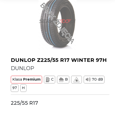
DUNLOP Z225/55 R17 WINTER 97H
DUNLOP
Klasa
Premium
C
B
70 dB
97
H
225/55 R17