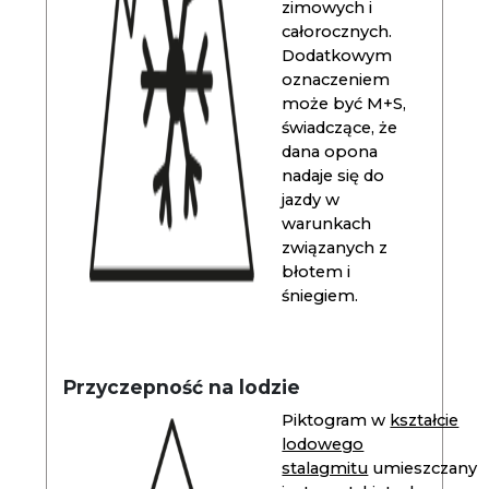
zimowych i
całorocznych.
Dodatkowym
oznaczeniem
może być M+S,
świadczące, że
dana opona
nadaje się do
jazdy w
warunkach
związanych z
błotem i
śniegiem.
Przyczepność na lodzie
Piktogram w
kształcie
lodowego
stalagmitu
umieszczany