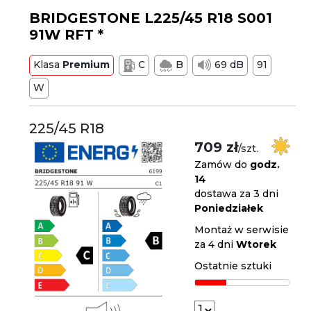
BRIDGESTONE L225/45 R18 S001
91W RFT *
Klasa
Premium
C
B
69 dB
91
W
225/45 R18
709 zł
/szt.
Zamów do
godz.
14
dostawa za 3 dni
Poniedziałek
Montaż w serwisie
za 4 dni
Wtorek
Ostatnie sztuki