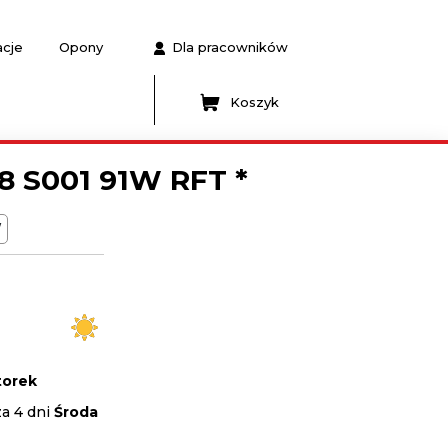
acje
Opony
Dla pracowników
Koszyk
8 S001 91W RFT *
W
orek
za 4 dni
Środa