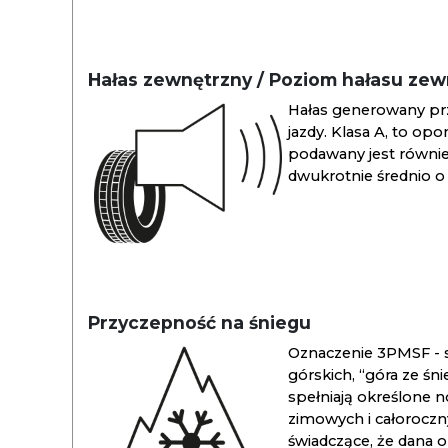
Hałas zewnętrzny / Poziom hałasu ze
Hałas generowany pr
jazdy. Klasa A, to opo
podawany jest również
dwukrotnie średnio o 
Przyczepność na śniegu
Oznaczenie 3PMSF - s
górskich, “góra ze śn
spełniają określone n
zimowych i całoroc
świadczące, że dana 