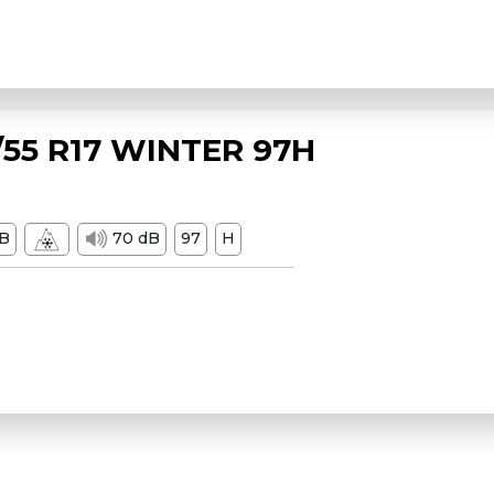
55 R17 WINTER 97H
B
70 dB
97
H