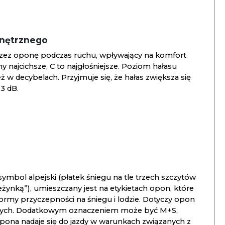
wnętrznego
zez oponę podczas ruchu, wpływający na komfort
ny najcichsze, C to najgłośniejsze. Poziom hałasu
 w decybelach. Przyjmuje się, że hałas zwiększa się
3 dB.
ymbol alpejski (płatek śniegu na tle trzech szczytów
ieżynką”), umieszczany jest na etykietach opon, które
ormy przyczepności na śniegu i lodzie. Dotyczy opon
znych. Dodatkowym oznaczeniem może być M+S,
opona nadaje się do jazdy w warunkach związanych z