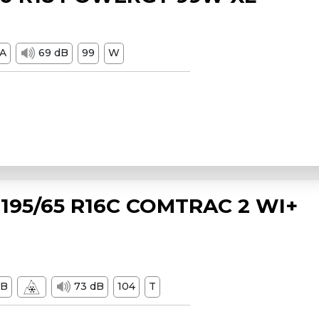
A
69 dB
99
W
195/65 R16C COMTRAC 2 WI+
B
73 dB
104
T