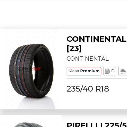
CONTINENTAL 
[23]
CONTINENTAL
Klasa
Premium
D
235/40 R18
PIRELLI L225