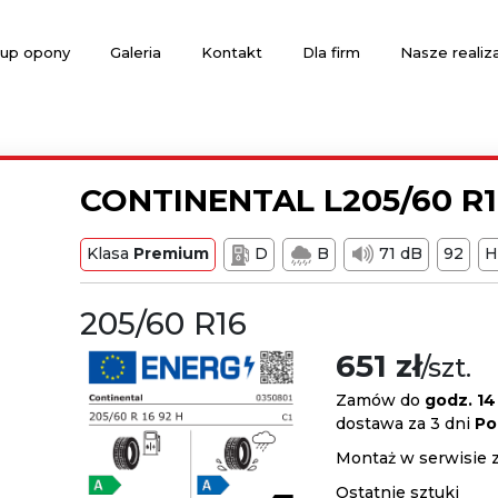
up opony
Galeria
Kontakt
Dla firm
Nasze realiz
CONTINENTAL L205/60 R1
Klasa
Premium
D
B
71 dB
92
H
205/60 R16
651 zł
/szt.
Zamów do
godz. 14
dostawa za 3 dni
Po
Montaż w serwisie 
Ostatnie sztuki