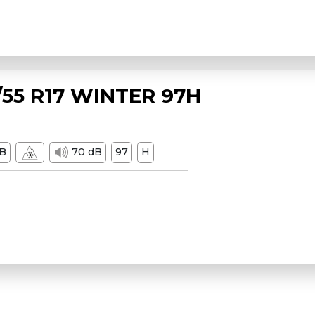
55 R17 WINTER 97H
B
70 dB
97
H