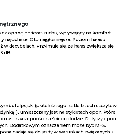
wnętrznego
zez oponę podczas ruchu, wpływający na komfort
ny najcichsze, C to najgłośniejsze. Poziom hałasu
 w decybelach. Przyjmuje się, że hałas zwiększa się
3 dB.
ymbol alpejski (płatek śniegu na tle trzech szczytów
ieżynką”), umieszczany jest na etykietach opon, które
ormy przyczepności na śniegu i lodzie. Dotyczy opon
znych. Dodatkowym oznaczeniem może być M+S,
opona nadaje się do jazdy w warunkach związanych z