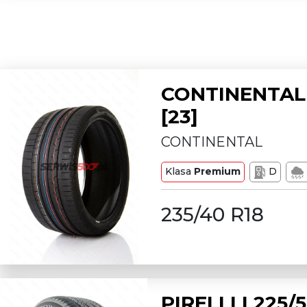
CONTINENTAL 
[23]
CONTINENTAL
Klasa
Premium
D
235/40 R18
PIRELLI L225