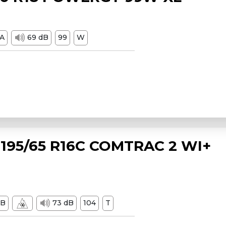
A
69 dB
99
W
195/65 R16C COMTRAC 2 WI+
B
73 dB
104
T