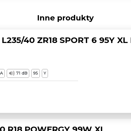
Inne produkty
L235/40 ZR18 SPORT 6 95Y XL
A
71 dB
95
Y
/50 R18 POWERGY 99W XL