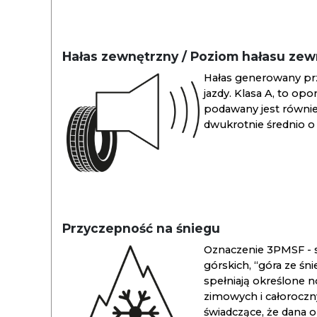
Hałas zewnętrzny / Poziom hałasu ze
Hałas generowany pr
jazdy. Klasa A, to opo
podawany jest również
dwukrotnie średnio o 
Przyczepność na śniegu
Oznaczenie 3PMSF - s
górskich, “góra ze śn
spełniają określone n
zimowych i całoroc
świadczące, że dana 