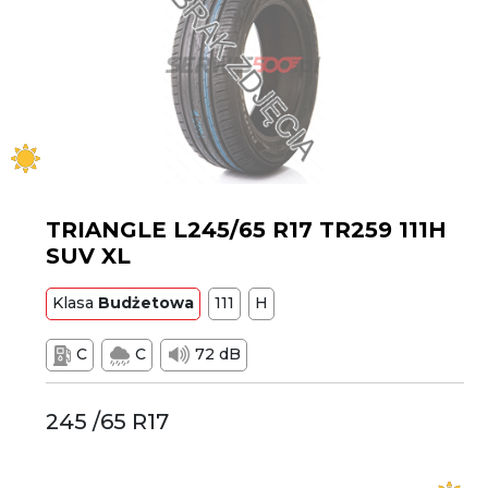
TRIANGLE L245/65 R17 TR259 111H
SUV XL
Klasa
Budżetowa
111
H
C
C
72 dB
245 /65 R17