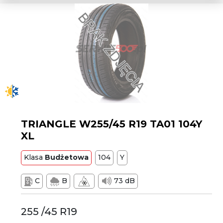
TRIANGLE W255/45 R19 TA01 104Y
XL
Klasa
Budżetowa
104
Y
C
B
73 dB
255 /45 R19