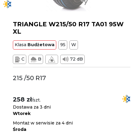
TRIANGLE W215/50 R17 TA01 95W
XL
Klasa
Budżetowa
95
W
C
B
72 dB
215 /50 R17
258 zł
/szt.
Dostawa za 3 dni
Wtorek
Montaż w serwisie za 4 dni
Środa