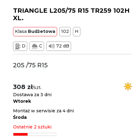
TRIANGLE L205/75 R15 TR259 102H
XL.
Klasa
Budżetowa
102
H
D
C
72 dB
205 /75 R15
308 zł
/szt.
Dostawa za 3 dni
Wtorek
Montaż w serwisie za 4 dni
Środa
Ostatnie 2 sztuki