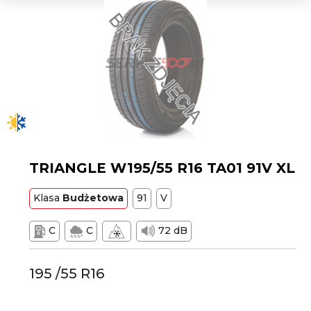
TRIANGLE W195/55 R16 TA01 91V XL
Klasa
Budżetowa
91
V
C
C
72 dB
195 /55 R16