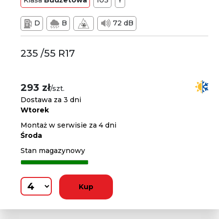
Klasa
Budżetowa
103
Y
D
B
72 dB
235 /55 R17
293 zł
/szt.
Dostawa za 3 dni
Wtorek
Montaż w serwisie za 4 dni
Środa
Stan magazynowy
Kup