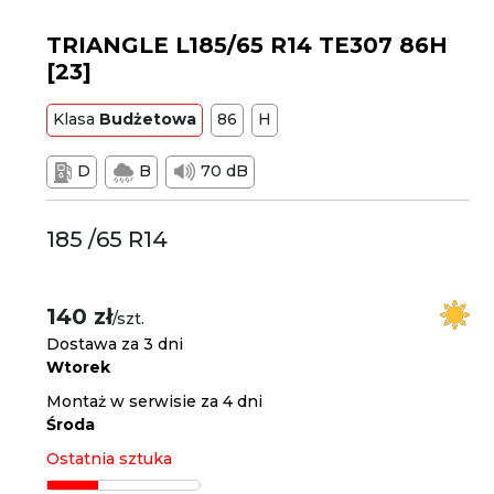
TRIANGLE L185/65 R14 TE307 86H
[23]
Klasa
Budżetowa
86
H
D
B
70 dB
185 /65 R14
140 zł
/szt.
Dostawa za 3 dni
Wtorek
Montaż w serwisie za 4 dni
Środa
Ostatnia sztuka