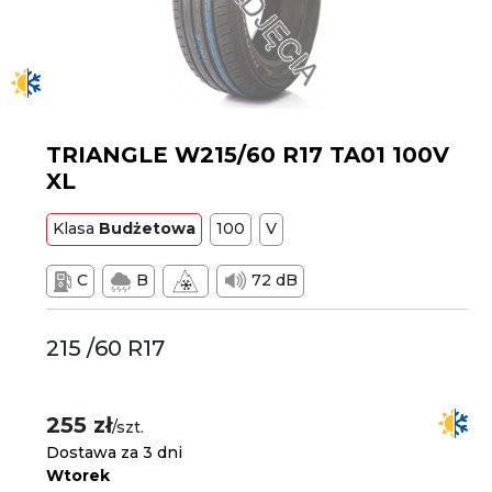
TRIANGLE W215/60 R17 TA01 100V
XL
Klasa
Budżetowa
100
V
C
B
72 dB
215 /60 R17
255 zł
/szt.
Dostawa za 3 dni
Wtorek