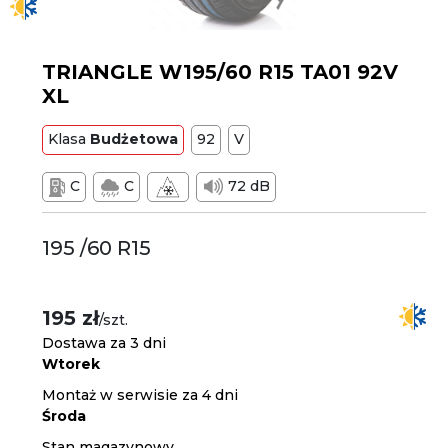
TRIANGLE W195/60 R15 TA01 92V
XL
Klasa
Budżetowa
92
V
C
C
72 dB
195 /60 R15
195 zł
/szt.
Dostawa za 3 dni
Wtorek
Montaż w serwisie za 4 dni
Środa
Stan magazynowy