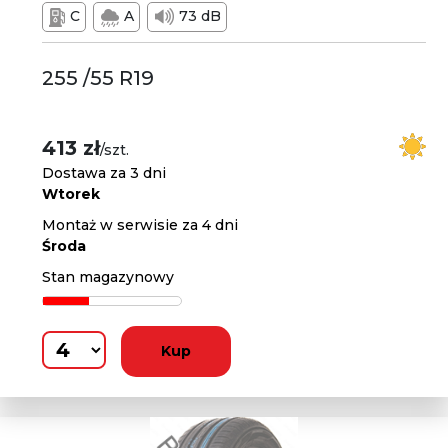
C
A
73 dB
255 /55 R19
413 zł
/szt.
Dostawa za 3 dni
Wtorek
Montaż w serwisie za 4 dni
Środa
Stan magazynowy
Kup