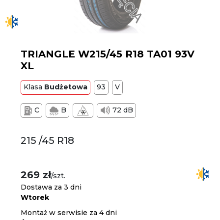
TRIANGLE W215/45 R18 TA01 93V
XL
Klasa
Budżetowa
93
V
C
B
72 dB
215 /45 R18
269 zł
/szt.
Dostawa za 3 dni
Wtorek
Montaż w serwisie za 4 dni