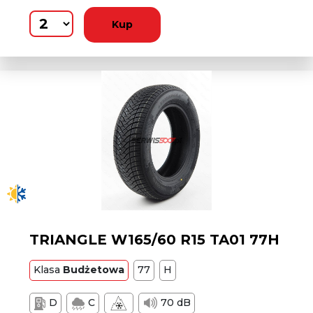
Kup
TRIANGLE W165/60 R15 TA01 77H
Klasa
Budżetowa
77
H
D
C
70 dB