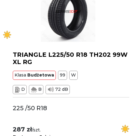
TRIANGLE L225/50 R18 TH202 99W
XL RG
Klasa
Budżetowa
99
W
D
B
72 dB
225 /50 R18
287 zł
/szt.