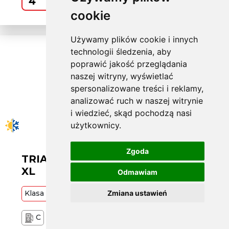
Kup
cookie
Używamy plików cookie i innych
technologii śledzenia, aby
poprawić jakość przeglądania
naszej witryny, wyświetlać
spersonalizowane treści i reklamy,
analizować ruch w naszej witrynie
i wiedzieć, skąd pochodzą nasi
użytkownicy.
Zgoda
TRIANGLE W225/60 R17 TA01 103V
XL
Odmawiam
Klasa
Budżetowa
103
Zmiana ustawień
V
C
B
72 dB