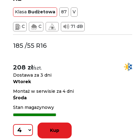
Klasa
Budżetowa
87
V
C
C
71 dB
185 /55 R16
208 zł
/szt.
Dostawa za 3 dni
Wtorek
Montaż w serwisie za 4 dni
Środa
Stan magazynowy
Kup