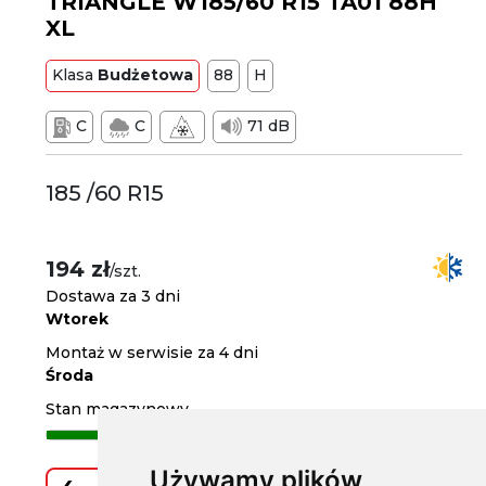
TRIANGLE W185/60 R15 TA01 88H
XL
Klasa
Budżetowa
88
H
C
C
71 dB
185 /60 R15
194 zł
/szt.
Dostawa za 3 dni
Wtorek
Montaż w serwisie za 4 dni
Środa
Stan magazynowy
Używamy plików