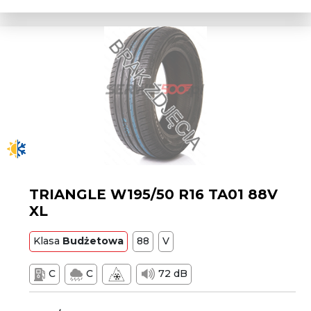
TRIANGLE W195/50 R16 TA01 88V
XL
Klasa
Budżetowa
88
V
C
C
72 dB