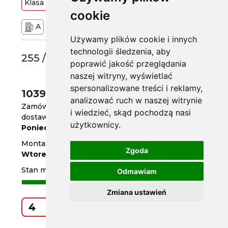
Klasa
Premium
104
W
cookie
A
B
72 dB
Używamy plików cookie i innych
technologii śledzenia, aby
255 /45 R19
poprawić jakość przeglądania
naszej witryny, wyświetlać
spersonalizowane treści i reklamy,
1039 zł
/szt.
analizować ruch w naszej witrynie
Zamów do
godz. 14
i wiedzieć, skąd pochodzą nasi
dostawa za 3 dni
użytkownicy.
Poniedziałek
Montaż w serwisie za 4 dni
Zgoda
Wtorek
Stan magazynowy
Odmawiam
Zmiana ustawień
Kup