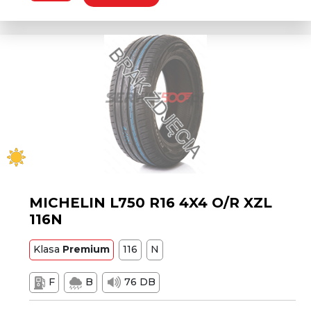
MICHELIN L750 R16 4X4 O/R XZL
116N
Klasa
Premium
116
N
F
B
76 DB