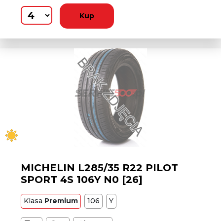
Kup
MICHELIN L285/35 R22 PILOT
SPORT 4S 106Y N0 [26]
Klasa
Premium
106
Y