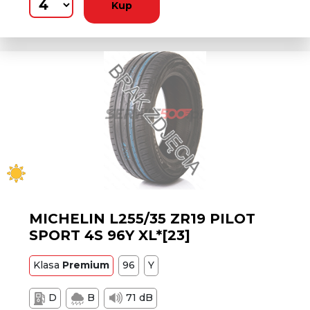
Kup
MICHELIN L255/35 ZR19 PILOT
SPORT 4S 96Y XL*[23]
Klasa
Premium
96
Y
D
B
71 dB