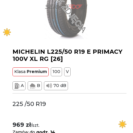
MICHELIN L225/50 R19 E PRIMACY
100V XL RG [26]
Klasa
Premium
100
V
A
B
70 dB
225 /50 R19
969 zł
/szt.
Zamów do
godz. 14