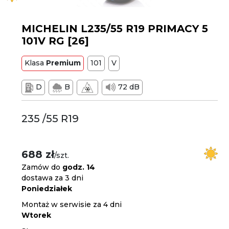
MICHELIN L235/55 R19 PRIMACY 5
101V RG [26]
Klasa
Premium
101
V
D
B
72 dB
235 /55 R19
688 zł
/szt.
Zamów do
godz. 14
dostawa za 3 dni
Poniedziałek
Montaż w serwisie za 4 dni
Wtorek