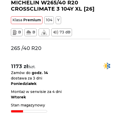
MICHELIN W265/40 R20
CROSSCLIMATE 3 104Y XL [26]
Klasa
Premium
104
Y
B
B
73 dB
265 /40 R20
1173 zł
/szt.
Zamów do
godz. 14
dostawa za 3 dni
Poniedziałek
Montaż w serwisie za 4 dni
Wtorek
Stan magazynowy