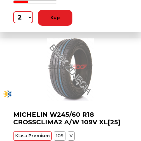
Kup
MICHELIN W245/60 R18
CROSSCLIMA2 A/W 109V XL[25]
Klasa
Premium
109
V