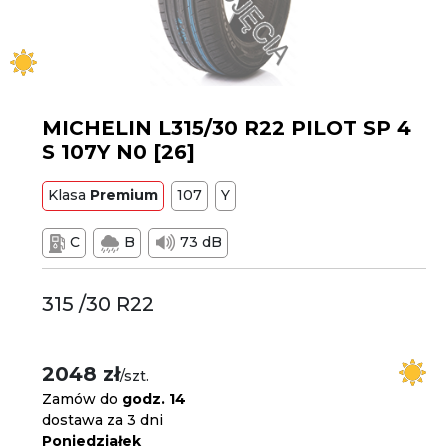
MICHELIN L315/30 R22 PILOT SP 4
S 107Y N0 [26]
Klasa
Premium
107
Y
C
B
73 dB
315 /30 R22
2048 zł
/szt.
Zamów do
godz. 14
dostawa za 3 dni
Poniedziałek