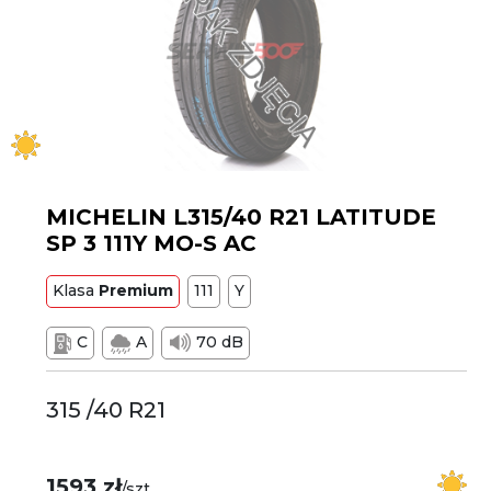
MICHELIN L315/40 R21 LATITUDE
SP 3 111Y MO-S AC
Klasa
Premium
111
Y
C
A
70 dB
315 /40 R21
1593 zł
/szt.