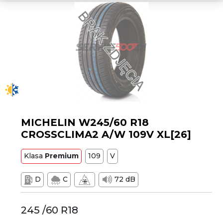
MICHELIN W245/60 R18
CROSSCLIMA2 A/W 109V XL[26]
Klasa
Premium
109
V
D
C
72 dB
245 /60 R18