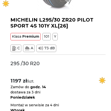
MICHELIN L295/30 ZR20 PILOT
SPORT 4S 101Y XL[26]
Klasa
Premium
101
Y
C
A
73 dB
295 /30 R20
1197 zł
/szt.
Zamów do
godz. 14
dostawa za 3 dni
Poniedziałek
Montaż w serwisie za 4 dni
Wtorek