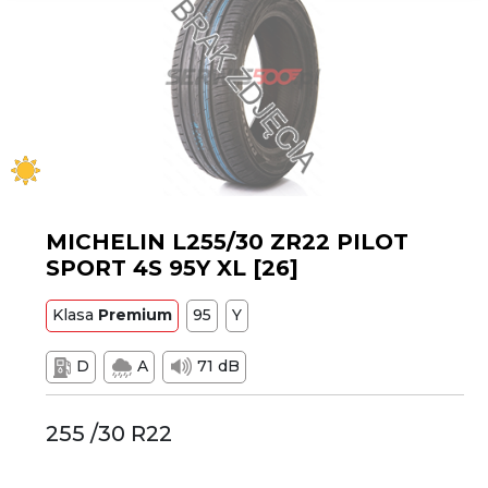
MICHELIN L255/30 ZR22 PILOT
SPORT 4S 95Y XL [26]
Klasa
Premium
95
Y
D
A
71 dB
255 /30 R22