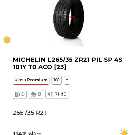
MICHELIN L265/35 ZR21 PIL SP 4S
101Y T0 ACO [23]
Klasa
Premium
101
Y
D
B
71 dB
265 /35 R21
1142 zł
/szt.