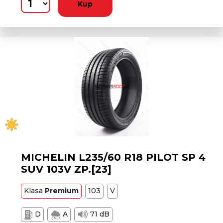
Kup
MICHELIN L235/60 R18 PILOT SP 4
SUV 103V ZP.[23]
Klasa
Premium
103
V
D
A
71 dB