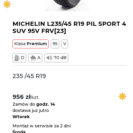
MICHELIN L235/45 R19 PIL SPORT 4
SUV 95V FRV[23]
Klasa
Premium
95
V
D
A
70 dB
235 /45 R19
956 zł
/szt.
Zamów do
godz. 14
dostawa już jutro
Wtorek
Montaż w serwisie za 2 dni
Środa