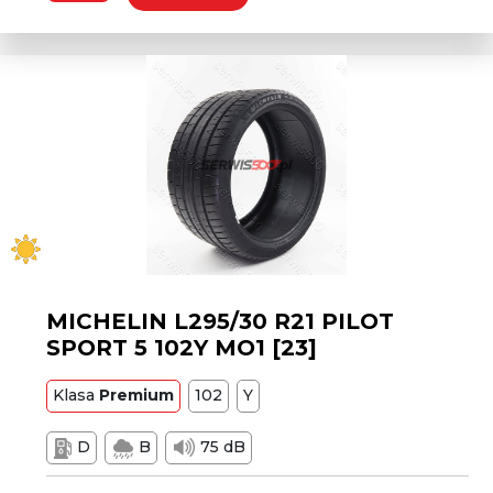
MICHELIN L295/30 R21 PILOT
SPORT 5 102Y MO1 [23]
Klasa
Premium
102
Y
D
B
75 dB