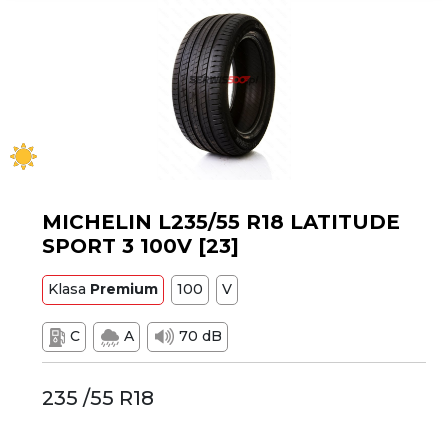
MICHELIN L235/55 R18 LATITUDE
SPORT 3 100V [23]
Klasa
Premium
100
V
C
A
70 dB
235 /55 R18