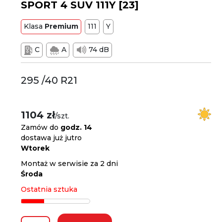
SPORT 4 SUV 111Y [23]
Klasa
Premium
111
Y
C
A
74 dB
295 /40 R21
1104 zł
/szt.
Zamów do
godz. 14
dostawa już jutro
Wtorek
Montaż w serwisie za 2 dni
Środa
Ostatnia sztuka