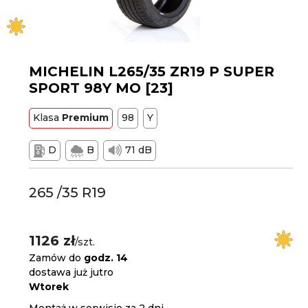
MICHELIN L265/35 ZR19 P SUPER
SPORT 98Y MO [23]
Klasa
Premium
98
Y
D
B
71 dB
265 /35 R19
1126 zł
/szt.
Zamów do
godz. 14
dostawa już jutro
Wtorek