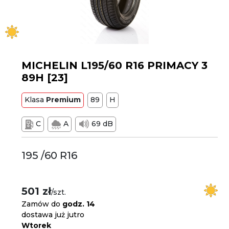
MICHELIN L195/60 R16 PRIMACY 3
89H [23]
Klasa
Premium
89
H
C
A
69 dB
195 /60 R16
501 zł
/szt.
Zamów do
godz. 14
dostawa już jutro
Wtorek