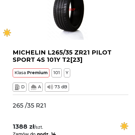
MICHELIN L265/35 ZR21 PILOT
SPORT 4S 101Y T2[23]
Klasa
Premium
101
Y
D
A
73 dB
265 /35 R21
1388 zł
/szt.
Zamów do
godz. 14