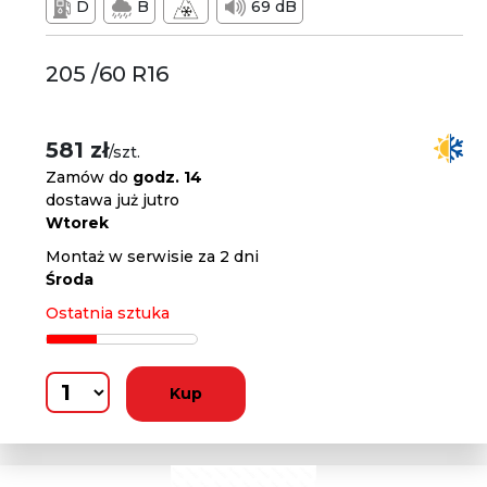
D
B
69 dB
205 /60 R16
581 zł
/szt.
Zamów do
godz. 14
dostawa już jutro
Wtorek
Montaż w serwisie za 2 dni
Środa
Ostatnia sztuka
Kup