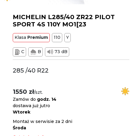
MICHELIN L285/40 ZR22 PILOT
SPORT 4S 110Y MO1[23
Klasa
Premium
110
Y
C
B
73 dB
285 /40 R22
1550 zł
/szt.
Zamów do
godz. 14
dostawa już jutro
Wtorek
Montaż w serwisie za 2 dni
Środa