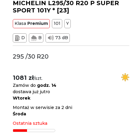
MICHELIN L295/30 R20 P SUPER
SPORT 101Y * [23]
Klasa
Premium
101
Y
D
B
73 dB
295 /30 R20
1081 zł
/szt.
Zamów do
godz. 14
dostawa już jutro
Wtorek
Montaż w serwisie za 2 dni
Środa
Ostatnia sztuka