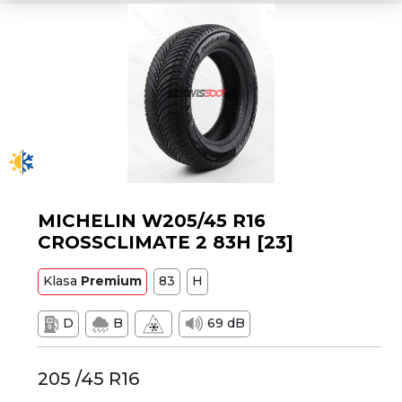
MICHELIN W205/45 R16
CROSSCLIMATE 2 83H [23]
Klasa
Premium
83
H
D
B
69 dB
205 /45 R16