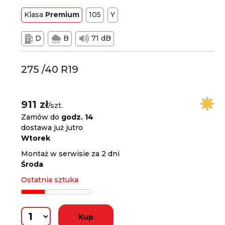
Klasa
Premium
105
Y
D
B
71 dB
275 /40 R19
911 zł
/szt.
Zamów do
godz. 14
dostawa już jutro
Wtorek
Montaż w serwisie za 2 dni
Środa
Ostatnia sztuka
Kup