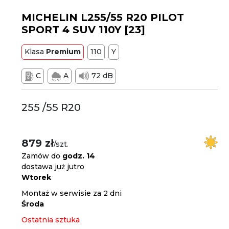
MICHELIN L255/55 R20 PILOT
SPORT 4 SUV 110Y [23]
Klasa
Premium
110
Y
C
A
72 dB
255 /55 R20
879 zł
/szt.
Zamów do
godz. 14
dostawa już jutro
Wtorek
Montaż w serwisie za 2 dni
Środa
Ostatnia sztuka