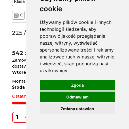
Klasa
Premium
97
Y
cookie
C
A
69 dB
Używamy plików cookie i innych
technologii śledzenia, aby
225 /55 R17
poprawić jakość przeglądania
naszej witryny, wyświetlać
spersonalizowane treści i reklamy,
542 zł
/szt.
analizować ruch w naszej witrynie
Zamów do
godz. 14
i wiedzieć, skąd pochodzą nasi
dostawa już jutro
użytkownicy.
Wtorek
Montaż w serwisie za 2 dni
Zgoda
Środa
Ostatnia sztuka
Odmawiam
Zmiana ustawień
Kup