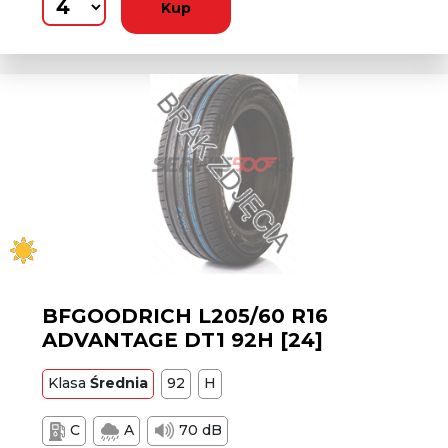
Kup
BFGOODRICH L205/60 R16
ADVANTAGE DT1 92H [24]
Klasa
Średnia
92
H
C
A
70 dB