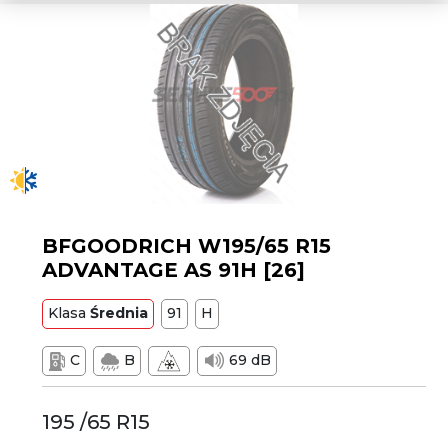
BFGOODRICH W195/65 R15
ADVANTAGE AS 91H [26]
Klasa
Średnia
91
H
C
B
69 dB
195 /65 R15