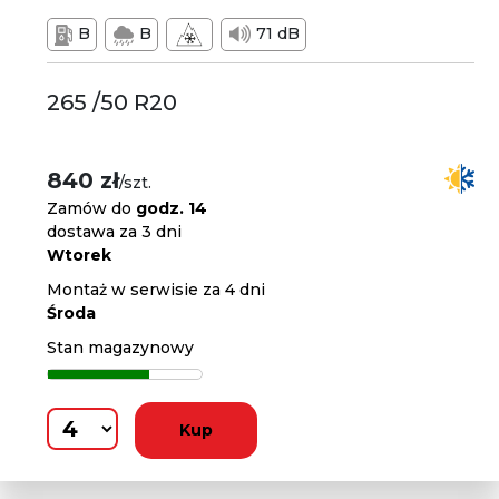
B
B
71 dB
265 /50 R20
840 zł
/szt.
Zamów do
godz. 14
dostawa za 3 dni
Wtorek
Montaż w serwisie za 4 dni
Środa
Stan magazynowy
Kup