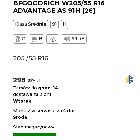
BFGOODRICH W205/55 R16
ADVANTAGE AS 91H [26]
Klasa
Średnia
91
H
C
B
69 dB
205 /55 R16
298 zł
/szt.
Zamów do
godz. 14
dostawa za 3 dni
Wtorek
Montaż w serwisie za 4 dni
Środa
Stan magazynowy