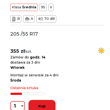
Klasa
Średnia
95
V
B
A
70 dB
205 /55 R17
355 zł
/szt.
Zamów do
godz. 14
dostawa za 3 dni
Wtorek
Montaż w serwisie za 4 dni
Środa
Ostatnia sztuka
Kup