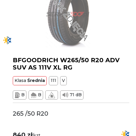
BFGOODRICH W265/50 R20 ADV
SUV AS 111V XL RG
Klasa
Średnia
111
V
B
B
71 dB
265 /50 R20
840 zł
/szt.