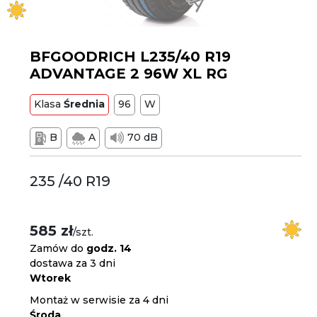
BFGOODRICH L235/40 R19
ADVANTAGE 2 96W XL RG
Klasa
Średnia
96
W
B
A
70 dB
235 /40 R19
585 zł
/szt.
Zamów do
godz. 14
dostawa za 3 dni
Wtorek
Montaż w serwisie za 4 dni
Środa