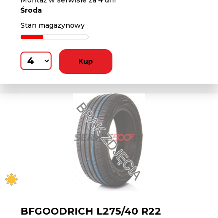
Montaż w serwisie za 4 dni
Środa
Stan magazynowy
Kup
BFGOODRICH L275/40 R22