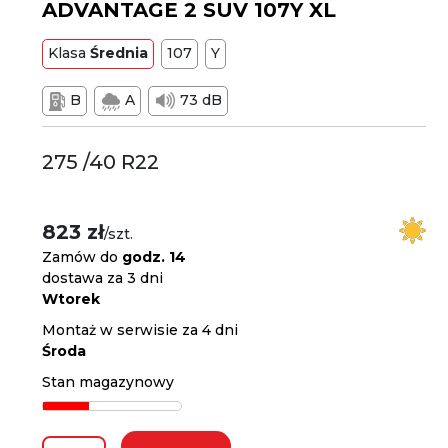
ADVANTAGE 2 SUV 107Y XL
Klasa
Średnia
107
Y
B
A
73 dB
275 /40 R22
823 zł
/szt.
Zamów do
godz. 14
dostawa za 3 dni
Wtorek
Montaż w serwisie za 4 dni
Środa
Stan magazynowy