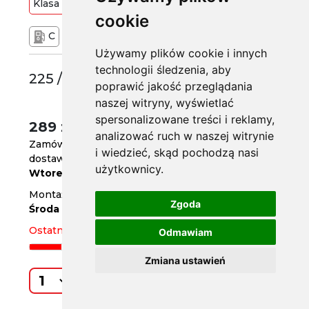
Klasa
Średnia
94
V
cookie
C
B
69 dB
Używamy plików cookie i innych
technologii śledzenia, aby
225 /45 R17
poprawić jakość przeglądania
naszej witryny, wyświetlać
spersonalizowane treści i reklamy,
289 zł
/szt.
analizować ruch w naszej witrynie
Zamów do
godz. 14
i wiedzieć, skąd pochodzą nasi
dostawa za 3 dni
użytkownicy.
Wtorek
Montaż w serwisie za 4 dni
Zgoda
Środa
Ostatnia sztuka
Odmawiam
Zmiana ustawień
Kup