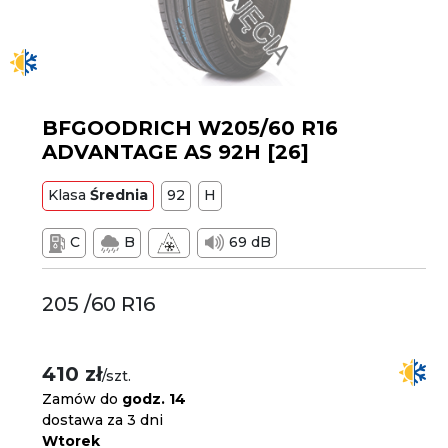
BFGOODRICH W205/60 R16
ADVANTAGE AS 92H [26]
Klasa
Średnia
92
H
C
B
69 dB
205 /60 R16
410 zł
/szt.
Zamów do
godz. 14
dostawa za 3 dni
Wtorek