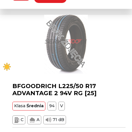
BFGOODRICH L225/50 R17
ADVANTAGE 2 94V RG [25]
Klasa
Średnia
94
V
C
A
71 dB