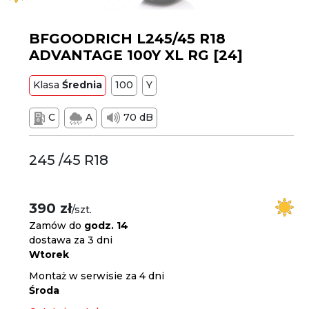
BFGOODRICH L245/45 R18
ADVANTAGE 100Y XL RG [24]
Klasa
Średnia
100
Y
C
A
70 dB
245 /45 R18
390 zł
/szt.
Zamów do
godz. 14
dostawa za 3 dni
Wtorek
Montaż w serwisie za 4 dni
Środa