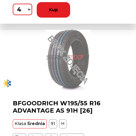
Kup
BFGOODRICH W195/55 R16
ADVANTAGE AS 91H [26]
Klasa
Średnia
91
H