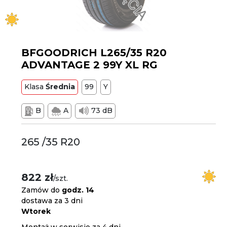
BFGOODRICH L265/35 R20
ADVANTAGE 2 99Y XL RG
Klasa
Średnia
99
Y
B
A
73 dB
265 /35 R20
822 zł
/szt.
Zamów do
godz. 14
dostawa za 3 dni
Wtorek