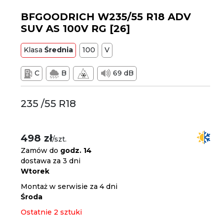
BFGOODRICH W235/55 R18 ADV
SUV AS 100V RG [26]
Klasa
Średnia
100
V
C
B
69 dB
235 /55 R18
498 zł
/szt.
Zamów do
godz. 14
dostawa za 3 dni
Wtorek
Montaż w serwisie za 4 dni
Środa
Ostatnie 2 sztuki