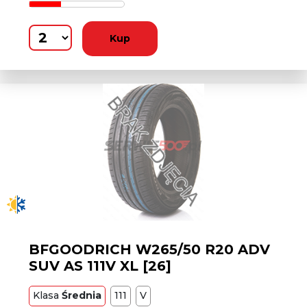
Kup
BFGOODRICH W265/50 R20 ADV
SUV AS 111V XL [26]
Klasa
Średnia
111
V