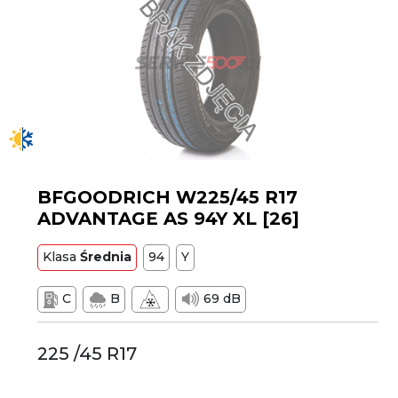
BFGOODRICH W225/45 R17
ADVANTAGE AS 94Y XL [26]
Klasa
Średnia
94
Y
C
B
69 dB
225 /45 R17